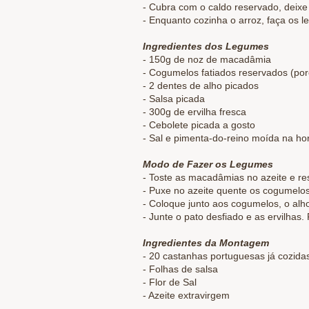
- Cubra com o caldo reservado, deixe f
- Enquanto cozinha o arroz, faça os 
Ingredientes dos Legumes
- 150g de noz de macadâmia
- Cogumelos fatiados reservados (porci
- 2 dentes de alho picados
- Salsa picada
- 300g de ervilha fresca
- Cebolete picada a gosto
- Sal e pimenta-do-reino moída na ho
Modo de Fazer os Legumes
- Toste as macadâmias no azeite e re
- Puxe no azeite quente os cogumelos
- Coloque junto aos cogumelos, o alh
- Junte o pato desfiado e as ervilhas.
Ingredientes da Montagem
- 20 castanhas portuguesas já cozid
- Folhas de salsa
- Flor de Sal
- Azeite extravirgem