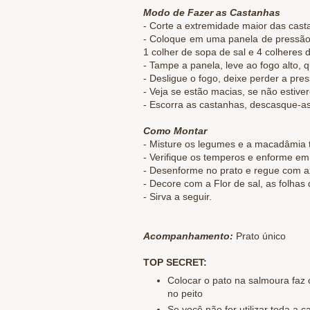
Modo de Fazer as Castanhas
- Corte a extremidade maior das cas
- Coloque em uma panela de pressão
1 colher de sopa de sal e 4 colheres
- Tampe a panela, leve ao fogo alto, q
- Desligue o fogo, deixe perder a pre
- Veja se estão macias, se não estive
- Escorra as castanhas, descasque-as
Como Montar
- Misture os legumes e a macadâmia 
- Verifique os temperos e enforme em
- Desenforme no prato e regue com a
- Decore com a Flor de sal,
as folhas
- Sirva a seguir.
Acompanhamento:
Prato único
TOP SECRET:
Colocar o pato na salmoura faz 
no peito
Se você não for utilizar toda a