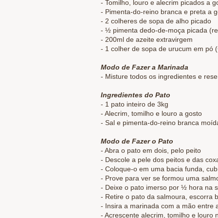
- Tomilho, louro e alecrim picados a g
- Pimenta-do-reino branca e preta a g
- 2 colheres de sopa de alho picado
- ½ pimenta dedo-de-moça picada (re
- 200ml de azeite extravirgem
- 1 colher de sopa de urucum em pó 
Modo de Fazer a Marinada
- Misture todos os ingredientes e rese
Ingredientes do Pato
- 1 pato inteiro de 3kg
- Alecrim, tomilho e louro a gosto
- Sal e pimenta-do-reino branca moíd
Modo de Fazer o Pato
- Abra o pato em dois, pelo peito
- Descole a pele dos peitos e das cox
- Coloque-o em uma bacia funda, cub
- Prove para ver se formou uma salmo
- Deixe o pato imerso por ½ hora na 
- Retire o pato da salmoura, escorra
- Insira a marinada com a mão entre 
- Acrescente alecrim, tomilho e louro 