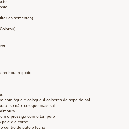
osto
osto
tirar as sementes)
(Colorau)
rve.
a na hora a gosto
as
ra com água e coloque 4 colheres de sopa de sal
ura, se não, coloque mais sal
salmoura
 bem e prossiga com o tempero
a pele e a carne
no centro do pato e feche