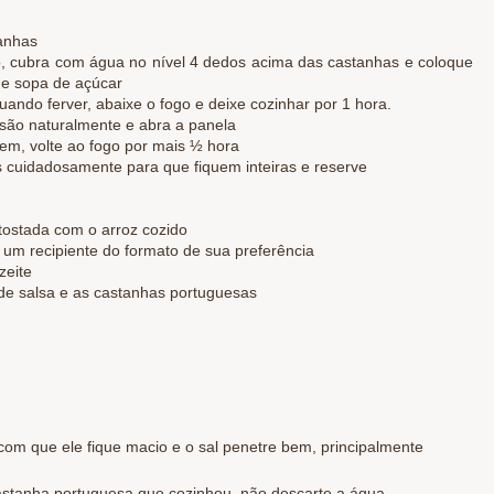
tanhas
, cubra com água no nível 4 dedos acima das castanhas e coloque
 de sopa de açúcar
uando ferver, abaixe o fogo e deixe cozinhar por 1 hora.
ssão naturalmente e abra a panela
rem, volte ao fogo por mais ½ hora
 cuidadosamente para que fiquem inteiras e reserve
tostada com o arroz cozido
 um recipiente do formato de sua preferência
zeite
 de salsa e as castanhas portuguesas
com que ele fique macio e o sal penetre bem, principalmente
 castanha portuguesa que cozinhou, não descarte a água.