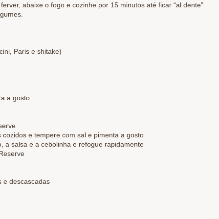
erver, abaixe o fogo e cozinhe por 15 minutos até ficar “al dente”
legumes.
ni, Paris e shitake)
ra a gosto
serve
 cozidos e tempere com sal e pimenta a gosto
o, a salsa e a cebolinha e refogue rapidamente
 Reserve
as e descascadas