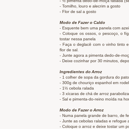
- ½ pimenta dedo-de-moça fatiada (
- Tomilho, louro e alecrim a gosto
- Flor de sal a gosto
Modo de Fazer o Caldo
- Esquente bem uma panela com azei
- Coloque os ossos, o pescoço, o f
tostar nessa panela
- Faça o deglacê com o vinho tinto
flor de sal.
- Junte agora a pimenta dedo-de-moç
- Deixe cozinhar por 30 minutos
, depo
Ingredientes do Arroz
- 1 colher de sopa da gordura do pat
- 300g de chouriço espanhol em rodel
- 1½ cebola ralada
- 3 xícaras de chá de arroz paraboliza
- Sal e pimenta-do-reino moída na ho
Modo de Fazer o Arroz
- Numa panela grande de barro, de fe
- Junte as cebolas raladas e refogu
- Coloque o arroz e deixe tostar um 