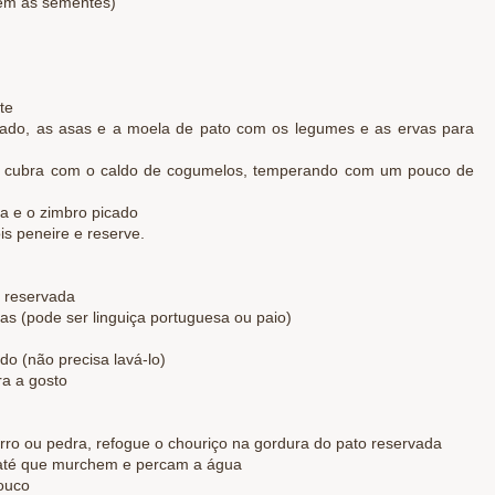
sem as sementes)
te
ígado, as asas e a moela de pato com os legumes e as ervas para
 e cubra com o caldo de cogumelos, temperando com um pouco de
a e o zimbro picado
is peneire e reserve.
o reservada
as (pode ser linguiça portuguesa ou paio)
do (não precisa lavá-lo)
ra a gosto
rro ou pedra, refogue o chouriço na gordura do pato reservada
e até que murchem e percam a água
pouco